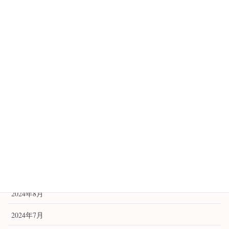
日々の事
西洋占星術
講座のご案内
鑑定例
開運
開運アイテム
開運祈願法
アーカイブ
2024年8月
2024年7月