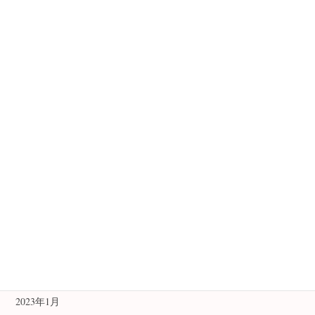
講座のご案内
鑑定例
開運
開運アイテム
開運祈願法
アーカイブ
2024年8月
2024年7月
2023年9月
2023年1月